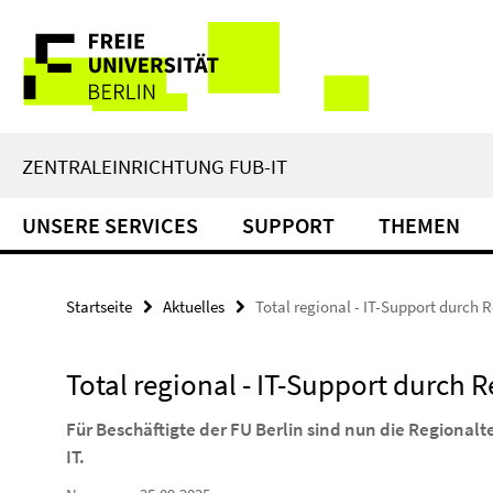
Springe
Service-
direkt
zu
Navigation
Inhalt
ZENTRALEINRICHTUNG FUB-IT
UNSERE SERVICES
SUPPORT
THEMEN
Startseite
Aktuelles
Total regional - IT-Support durch
Total regional - IT-Support durch
Für
Beschäftigte
der FU Berlin sind nun die Regionalte
IT.