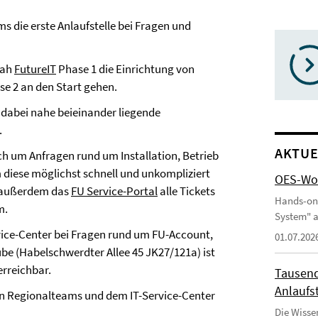
s die erste Anlaufstelle bei Fragen und
sah
FutureIT
Phase 1 die Einrichtung von
ase 2 an den Start gehen.
 dabei nahe beieinander liegende
.
AKTUE
h um Anfragen rund um Installation, Betrieb
 diese möglichst schnell und unkompliziert
OES-Wor
et außerdem das
FU Service-Portal
alle Tickets
Hands-on
m.
System" a
vice-Center bei Fragen rund um FU-Account,
01.07.202
be (Habelschwerdter Allee 45 JK27/121a) ist
erreichbar.
Tausend
Anlaufst
n Regionalteams und dem IT-Service-Center
Die Wisse