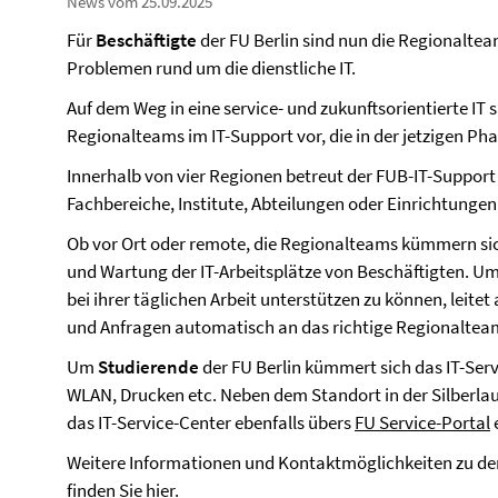
News vom 25.09.2025
Für
Beschäftigte
der FU Berlin sind nun die Regionalteam
Problemen rund um die dienstliche IT.
Auf dem Weg in eine service- und zukunftsorientierte IT 
Regionalteams im IT-Support vor, die in der jetzigen Ph
Innerhalb von vier Regionen betreut der FUB-IT-Support
Fachbereiche, Institute, Abteilungen oder Einrichtungen
Ob vor Ort oder remote, die Regionalteams kümmern sic
und Wartung der IT-Arbeitsplätze von Beschäftigten. Um
bei ihrer täglichen Arbeit unterstützen zu können, leit
und Anfragen automatisch an das richtige Regionaltea
Um
Studierende
der FU Berlin kümmert sich das IT-Ser
WLAN, Drucken etc. Neben dem Standort in der Silberlau
das IT-Service-Center ebenfalls übers
FU Service-Portal
Weitere Informationen und Kontaktmöglichkeiten zu de
finden Sie
hier
.