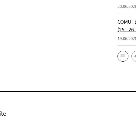
20.06.202
COMUTE 
(25.–26.
19.06.202
ite