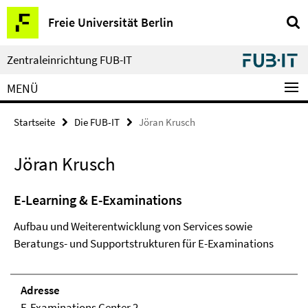
Springe
Service-
Freie Universität Berlin
direkt
Navigation
zu
Inhalt
Zentraleinrichtung FUB-IT
MENÜ
Startseite
Die FUB-IT
Jöran Krusch
Jöran Krusch
E-Learning & E-Examinations
Aufbau und Weiterentwicklung von Services sowie
Beratungs- und Supportstrukturen für E-Examinations
Adresse
E-Examinations Center 2