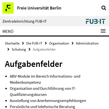
Springe
Service-
Freie Universität Berlin
direkt
Navigation
zu
Inhalt
Zentraleinrichtung FUB-IT
MENÜ
Startseite
Die FUB-IT
Organisation
Administration
Schulung
Aufgabenfelder
Aufgabenfelder
ABV-Module im Bereich Informations- und
Medienkompetenz
Organisation und Durchführung von IT-
Qualifizierungskursen
Ausstellung von Anerkennungsempfehlungen
Persönliche und telefonische Beratung