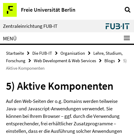
Springe
Service-
Freie Universität Berlin
direkt
Navigation
zu
Inhalt
Zentraleinrichtung FUB-IT
MENÜ
Startseite
Die FUB-IT
Organisation
Lehre, Studium,
Forschung
Web Development & Web Services
Blogs
5)
Aktive Komponenten
5) Aktive Komponenten
Auf den Web-Seiten der o.g. Domains werden teilweise
Java- und Javascript-Anwendungen verwendet. Sie
können bei Ihrem Browser – ggf. durch die Verwendung
entsprechender, frei erhältlicher Zusatzprogramme –
einstellen, dass er die Ausführung solcher Anwendungen