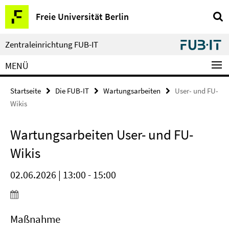
Springe
Service-
Freie Universität Berlin
direkt
Navigation
zu
Inhalt
Zentraleinrichtung FUB-IT
MENÜ
Startseite
Die FUB-IT
Wartungsarbeiten
User- und FU-
Wikis
Wartungsarbeiten User- und FU-
Wikis
02.06.2026 | 13:00 - 15:00
Maßnahme