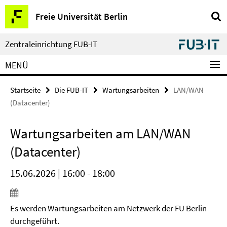
Springe
Service-
Freie Universität Berlin
direkt
Navigation
zu
Inhalt
Zentraleinrichtung FUB-IT
MENÜ
Startseite
Die FUB-IT
Wartungsarbeiten
LAN/WAN
(Datacenter)
Wartungsarbeiten am LAN/WAN
(Datacenter)
15.06.2026 | 16:00 - 18:00
Es werden Wartungsarbeiten am Netzwerk der FU Berlin
durchgeführt.