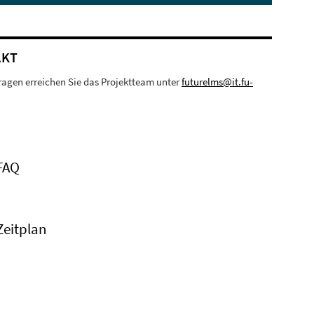
AKT
ragen erreichen Sie das Projektteam unter
futurelms@it.fu-
FAQ
Zeitplan