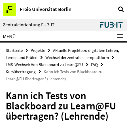
Springe
Service-
Freie Universität Berlin
direkt
Navigation
zu
Inhalt
Zentraleinrichtung FUB-IT
MENÜ
Startseite
Projekte
Aktuelle Projekte zu digitalem Lehren,
Lernen und Prüfen
Wechsel der zentralen Lernplattform
LMS-Wechsel: Von Blackboard zu Learn@FU
FAQ
Kursübertragung
Kann ich Tests von Blackboard zu
Learn@FU übertragen? (Lehrende)
Kann ich Tests von
Blackboard zu Learn@FU
übertragen? (Lehrende)