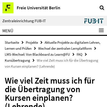
Springe
Service-
Freie Universität Berlin
direkt
Navigation
zu
Inhalt
Zentraleinrichtung FUB-IT
MENÜ
Startseite
Projekte
Aktuelle Projekte zu digitalem Lehren,
Lernen und Prüfen
Wechsel der zentralen Lernplattform
LMS-Wechsel: Von Blackboard zu Learn@FU
FAQ
Kursübertragung
Wie viel Zeit muss ich für die Übertragung
von Kursen einplanen? (Lehrende)
Wie viel Zeit muss ich für
die Übertragung von
Kursen einplanen?
(Lehrende)