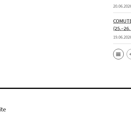
20.06.202
COMUTE 
(25.–26.
19.06.202
ite