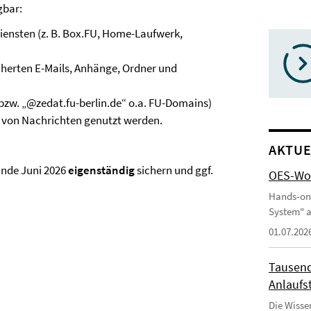
gbar:
iensten (z. B. Box.FU, Home-Laufwerk,
icherten E-Mails, Anhänge, Ordner und
“ bzw. „@zedat.fu-berlin.de“ o.a. FU-Domains)
 von Nachrichten genutzt werden.
AKTUE
Ende Juni 2026
eigenständig
sichern und ggf.
OES-Wor
Hands-on
System" a
01.07.202
Tausend
Anlaufst
Die Wisse