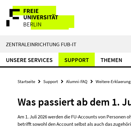
Springe
Service-
direkt
zu
Navigation
Inhalt
ZENTRALEINRICHTUNG FUB-IT
UNSERE SERVICES
SUPPORT
THEMEN
Startseite
Support
Alumni-FAQ
Weitere-Erklaerun
Was passiert ab dem 1. Ju
Am 1. Juli 2026 werden die FU-Accounts von Personen oh
betrifft sowohl den Account selbst als auch das zugehör