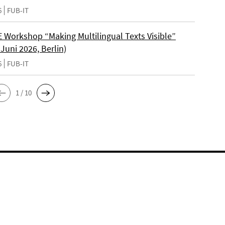
6
FUB-IT
Workshop “Making Multilingual Texts Visible”
 Juni 2026, Berlin)
6
FUB-IT
1 / 10