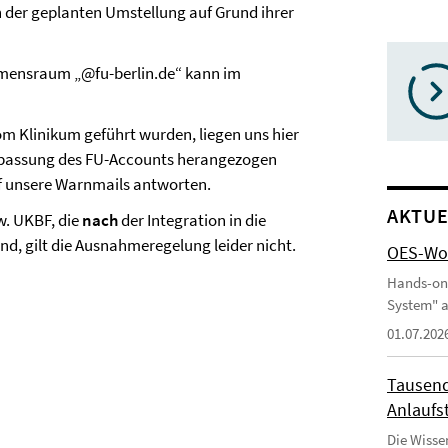
 der geplanten Umstellung auf Grund ihrer
amensraum „@fu-berlin.de“ kann im
om Klinikum geführt wurden, liegen uns hier
 Anpassung des FU-Accounts herangezogen
uf unsere Warnmails antworten.
AKTUE
w. UKBF, die
nach
der Integration in die
d, gilt die Ausnahmeregelung leider nicht.
OES-Wor
Hands-on
System" a
01.07.202
Tausend
Anlaufst
Die Wisse