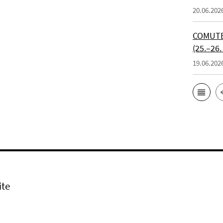
20.06.202
COMUTE 
(25.–26.
19.06.202
ite