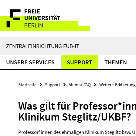
Springe
Service-
direkt
zu
Navigation
Inhalt
ZENTRALEINRICHTUNG FUB-IT
UNSERE SERVICES
SUPPORT
THEMEN
Startseite
Support
Alumni-FAQ
Weitere-Erklaerun
Was gilt für Professor*i
Klinikum Steglitz/UKBF?
Professor*innen des ehmaligen Klinikum Steglitz bzw. U