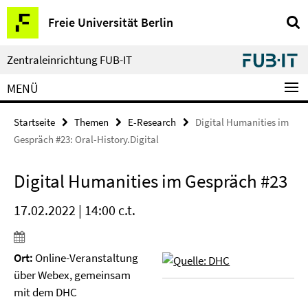
Springe
Service-
Freie Universität Berlin
direkt
Navigation
zu
Inhalt
Zentraleinrichtung FUB-IT
MENÜ
Startseite
Themen
E-Research
Digital Humanities im
Gespräch #23: Oral-History.Digital
Digital Humanities im Gespräch #23
17.02.2022 | 14:00 c.t.
Ort:
Online-Veranstaltung
über Webex, gemeinsam
mit dem DHC