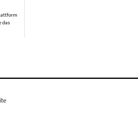
plattform
e das
ite