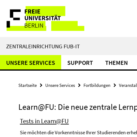
Springe
Service-
direkt
zu
Navigation
Inhalt
ZENTRALEINRICHTUNG FUB-IT
UNSERE SERVICES
SUPPORT
THEMEN
Startseite
Unsere Services
Fortbildungen
Veransta
Learn@FU: Die neue zentrale Lernp
Tests in Learn@FU
Sie möchten die Vorkenntnisse Ihrer Studierenden erhe