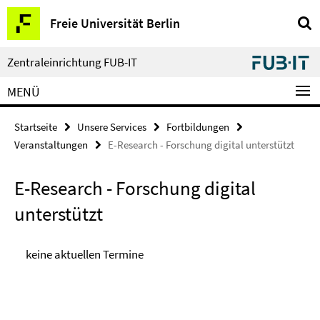
Springe
Service-
Freie Universität Berlin
direkt
Navigation
zu
Inhalt
Zentraleinrichtung FUB-IT
MENÜ
Startseite
Unsere Services
Fortbildungen
Veranstaltungen
E-Research - Forschung digital unterstützt
E-Research - Forschung digital
unterstützt
keine aktuellen Termine