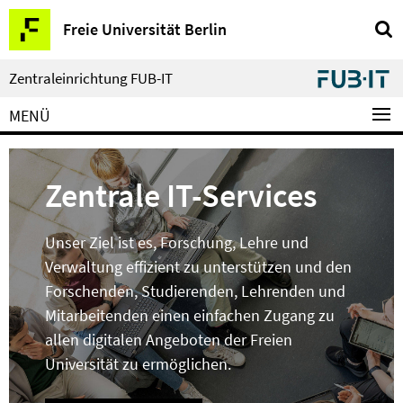
Springe
Service-
Freie Universität Berlin
direkt
Navigation
zu
Inhalt
Zentraleinrichtung FUB-IT
MENÜ
Zentrale IT-Services
Unser Ziel ist es, Forschung, Lehre und
Verwaltung effizient zu unterstützen und den
Forschenden, Studierenden, Lehrenden und
Mitarbeitenden einen einfachen Zugang zu
allen digitalen Angeboten der Freien
Universität zu ermöglichen.