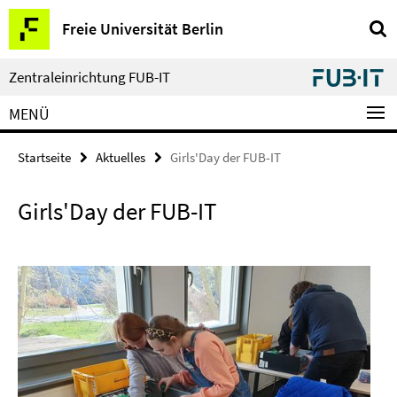
Springe
Service-
Freie Universität Berlin
direkt
Navigation
zu
Inhalt
Zentraleinrichtung FUB-IT
MENÜ
Startseite
Aktuelles
Girls'Day der FUB-IT
Girls'Day der FUB-IT