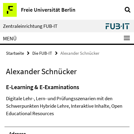
Springe
Service-
Freie Universität Berlin
direkt
Navigation
zu
Inhalt
Zentraleinrichtung FUB-IT
MENÜ
Startseite
Die FUB-IT
Alexander Schnücker
Alexander Schnücker
E-Learning & E-Examinations
Digitale Lehr-, Lern- und Prüfungsszenarien mit den
Schwerpunkten Hybride Lehre, Interaktive Inhalte, Open
Educational Resources
Adresse