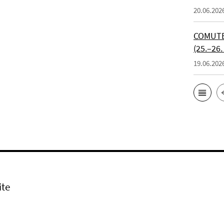
20.06.202
COMUTE 
(25.–26.
19.06.202
ite