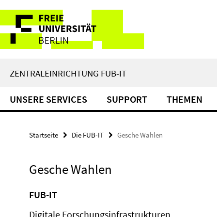
Springe
Service-
direkt
zu
Navigation
Inhalt
ZENTRALEINRICHTUNG FUB-IT
UNSERE SERVICES
SUPPORT
THEMEN
Startseite
Die FUB-IT
Gesche Wahlen
Gesche Wahlen
FUB-IT
Digitale Forschungsinfrastrukturen