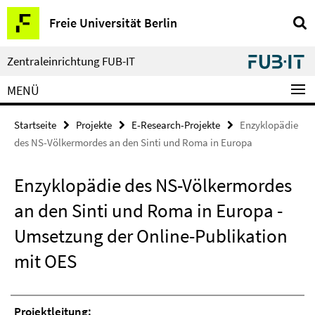
Springe
Service-
Freie Universität Berlin
direkt
Navigation
zu
Inhalt
Zentraleinrichtung FUB-IT
MENÜ
Startseite
Projekte
E-Research-Projekte
Enzyklopädie
des NS-Völkermordes an den Sinti und Roma in Europa
Enzyklopädie des NS-Völkermordes
an den Sinti und Roma in Europa -
Umsetzung der Online-Publikation
mit OES
Projektleitung: