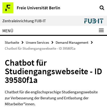
Springe
Service-
Freie Universität Berlin
direkt
Navigation
zu
Inhalt
Zentraleinrichtung FUB-IT
MENÜ
Startseite
Unsere Services
Demand Management
Chatbot für Studiengangswebseite - ID 39580f1a
Chatbot für
Studiengangswebseite - ID
39580f1a
Chatbot für die englischsprachige Studiengangswebsite
zur Verbesserung der Beratung und Entlastung der
Mitarbeiter*innen.