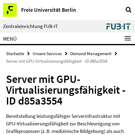
Springe
Service-
Freie Universität Berlin
direkt
Navigation
zu
Inhalt
Zentraleinrichtung FUB-IT
MENÜ
Startseite
Unsere Services
Demand Management
Server mit GPU-Virtualisierungsfähigkeit - ID d85a3554
Server mit GPU-
Virtualisierungsfähigkeit -
ID d85a3554
Bereitstellung leistungsfähiger Serverinfrastruktur mit
GPU-Virtualisierungsfähigkeit zur Beschleunigung von
Grafikprozessen (z. B. medizinische Bildgebung) als auch