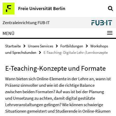
Springe
Service-
Freie Universität Berlin
direkt
Navigation
zu
Inhalt
Zentraleinrichtung FUB-IT
MENÜ
Startseite
Unsere Services
Fortbildungen
Workshops
und Sprechstunden
E-Teaching: Digitale Lehr-/Lernkonzepte
E-Teaching-Konzepte und Formate
Wann bieten sich Online-Elemente in der Lehre an, wann ist
Präsenz sinnvoller und wie ist die richtige Balance
zwischen beiden Formaten? Auf was ist bei der Planung
und Umsetzung zu achten, damit digital gestützte
Lehrveranstaltungen gelingen? Wie können schwierige
Situationen gemeistert und Studierende in Online-Räumen