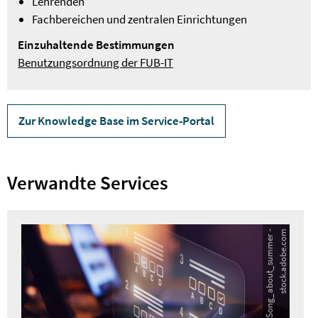
Lehrenden
Fachbereichen und zentralen Einrichtungen
Einzuhaltende Bestimmungen
Benutzungsordnung der FUB-IT
Zur Knowledge Base im Service-Portal
Verwandte Services
Q
u
e
l
l
e
:
S
o
n
g
_
a
b
o
u
t
_
s
u
m
m
e
r
-
s
t
o
c
k
.
a
d
o
b
e
.
c
o
m