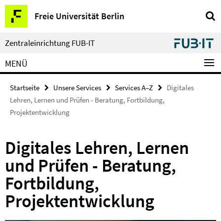
Springe
Service-
Freie Universität Berlin
direkt
Navigation
zu
Inhalt
Zentraleinrichtung FUB-IT
MENÜ
Startseite
Unsere Services
Services A–Z
Digitales
Lehren, Lernen und Prüfen - Beratung, Fortbildung,
Projektentwicklung
Digitales Lehren, Lernen
und Prüfen - Beratung,
Fortbildung,
Projektentwicklung