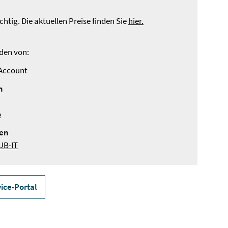
ichtig. Die aktuellen Preise finden Sie
hier.
den von:
-Account
n
o
en
UB-IT
ice-Portal