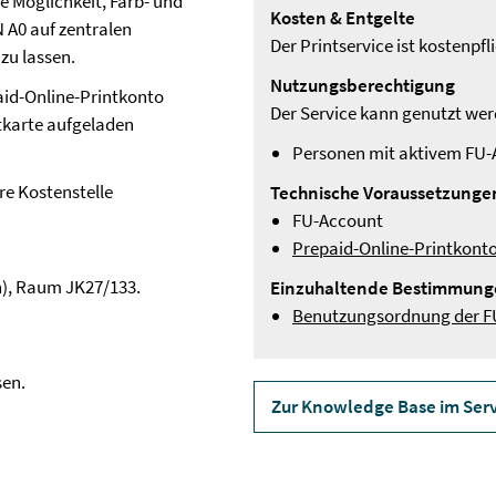
ie Möglichkeit, Farb- und
Kosten & Entgelte
 A0 auf zentralen
Der Printservice ist kostenpfl
zu lassen.
Nutzungsberechtigung
aid-Online-Printkonto
Der Service kann genutzt wer
itkarte aufgeladen
Personen mit aktivem FU
re Kostenstelle
Technische Voraussetzunge
FU-Account
Prepaid-Online-Printkont
in), Raum JK27/133.
Einzuhaltende Bestimmung
Benutzungsordnung der F
sen.
Zur Knowledge Base im Serv