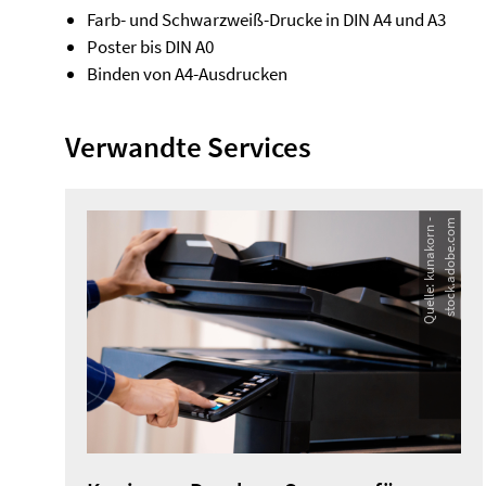
Farb- und Schwarzweiß-Drucke in DIN A4 und A3
Poster bis DIN A0
Binden von A4-Ausdrucken
Verwandte Services
Q
u
e
l
l
e
:
k
u
n
a
k
o
r
n
-
s
t
o
c
k
.
a
d
o
b
e
.
c
o
m