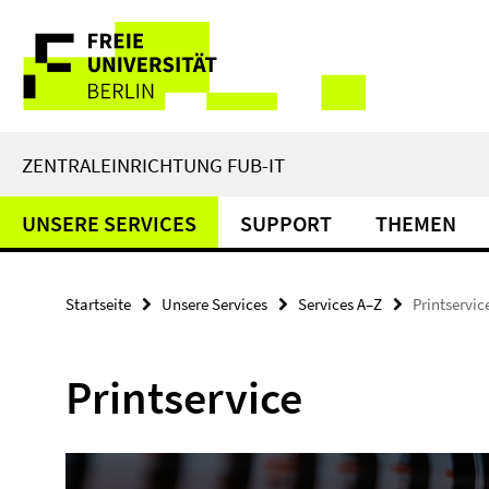
Springe
Service-
direkt
zu
Navigation
Inhalt
ZENTRALEINRICHTUNG FUB-IT
UNSERE SERVICES
SUPPORT
THEMEN
Startseite
Unsere Services
Services A–Z
Printservic
Printservice