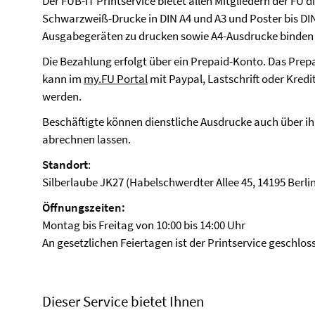
Der FUB-IT Printservice bietet allen Mitgliedern der FU d
Schwarzweiß-Drucke in DIN A4 und A3 und Poster bis DIN
Ausgabegeräten zu drucken sowie A4-Ausdrucke binden 
Die Bezahlung erfolgt über ein Prepaid-Konto. Das Prep
kann im
my.FU Portal
mit Paypal, Lastschrift oder Kred
werden.
Beschäftigte können dienstliche Ausdrucke auch über ih
abrechnen lassen.
Standort
:
Silberlaube JK27 (Habelschwerdter Allee 45, 14195 Berl
Öffnungszeiten:
Montag bis Freitag von 10:00 bis 14:00 Uhr
An gesetzlichen Feiertagen ist der Printservice geschlos
Dieser Service bietet Ihnen