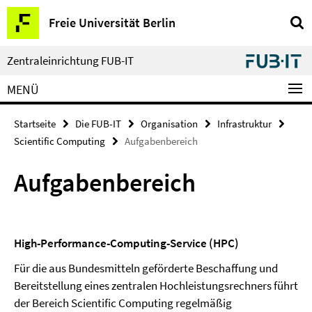
Springe
Service-
Freie Universität Berlin
direkt
Navigation
zu
Inhalt
Zentraleinrichtung FUB-IT
MENÜ
Startseite
Die FUB-IT
Organisation
Infrastruktur
Scientific Computing
Aufgabenbereich
Aufgabenbereich
High-Performance-Computing-Service (HPC)
Für die aus Bundesmitteln geförderte Beschaffung und
Bereitstellung eines zentralen Hochleistungsrechners führt
der Bereich Scientific Computing regelmäßig