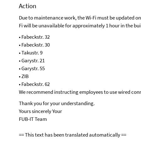
Action
Due to maintenance work, the Wi-Fi must be updated on 
Fi will be unavailable for approximately 1 hour in the bui
• Fabeckstr. 32
• Fabeckstr. 30
• Takustr. 9
• Garystr. 21
• Garystr. 55
• ZIB
• Fabeckstr. 62
We recommend instructing employees to use wired conne
Thank you for your understanding.
Yours sincerely Your
FUB-IT Team
== This text has been translated automatically ==