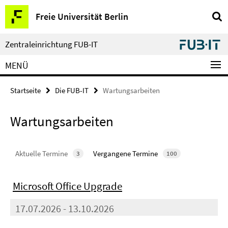
Springe
Service-
Freie Universität Berlin
direkt
Navigation
zu
Inhalt
Zentraleinrichtung FUB-IT
MENÜ
Startseite
Die FUB-IT
Wartungsarbeiten
Wartungsarbeiten
Aktuelle Termine
Vergangene Termine
3
100
Microsoft Office Upgrade
17.07.2026 - 13.10.2026