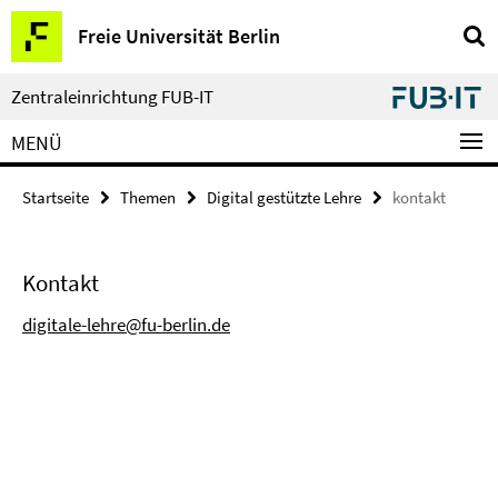
Springe
Service-
Freie Universität Berlin
direkt
Navigation
zu
Inhalt
Zentraleinrichtung FUB-IT
MENÜ
Startseite
Themen
Digital gestützte Lehre
kontakt
Kontakt
digitale-lehre@fu-berlin.de