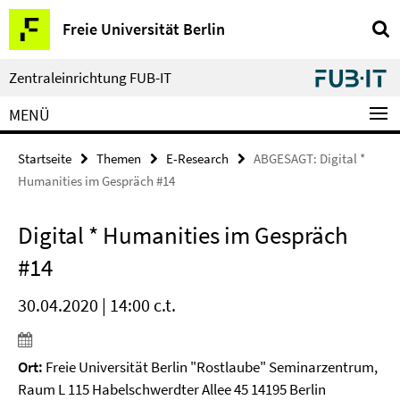
Springe
Service-
Freie Universität Berlin
direkt
Navigation
zu
Inhalt
Zentraleinrichtung FUB-IT
MENÜ
Startseite
Themen
E-Research
ABGESAGT: Digital *
Humanities im Gespräch #14
Digital * Humanities im Gespräch
#14
30.04.2020 | 14:00 c.t.
Ort:
Freie Universität Berlin "Rostlaube" Seminarzentrum,
Raum L 115 Habelschwerdter Allee 45 14195 Berlin