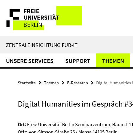
Springe
Service-
direkt
zu
Navigation
Inhalt
ZENTRALEINRICHTUNG FUB-IT
UNSERE SERVICES
SUPPORT
THEMEN
Startseite
Themen
E-Research
Digital Humanities i
Digital Humanities im Gespräch #3
Ort:
Freie Universität Berlin Seminarzentrum, Raum L 1
Otto-von-Simson-Straße 26 / Mensa 14195 Berlin