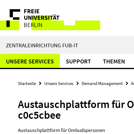
Springe
Service-
direkt
zu
Navigation
Inhalt
ZENTRALEINRICHTUNG FUB-IT
UNSERE SERVICES
SUPPORT
THEMEN
Startseite
Unsere Services
Demand Management
A
Austauschplattform für 
c0c5cbee
Austauschplattform für Ombudspersonen