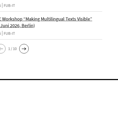
6
FUB-IT
Workshop “Making Multilingual Texts Visible”
 Juni 2026, Berlin)
6
FUB-IT
1 / 10