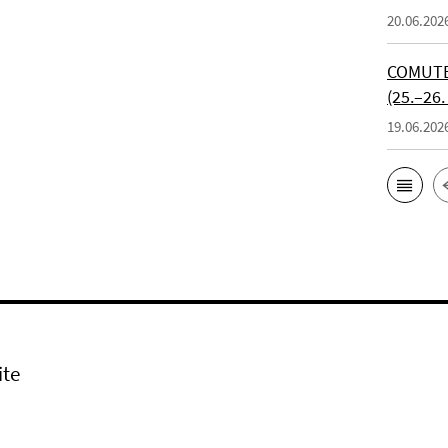
20.06.202
COMUTE 
(25.–26.
19.06.202
ite