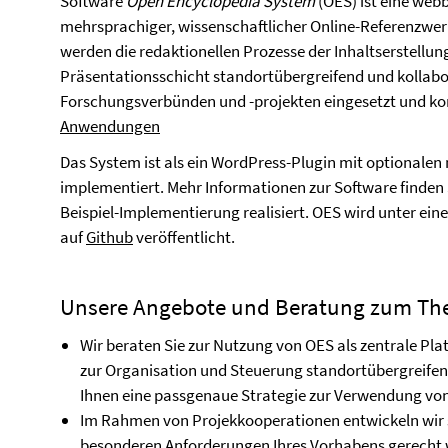
Software
Open Encyclopedia System
(OES) ist eine web
mehrsprachiger, wissenschaftlicher Online-Referenzwer
werden die redaktionellen Prozesse der Inhaltserstellun
Präsentationsschicht standortübergreifend und kollabor
Forschungsverbünden und -projekten eingesetzt und kon
Anwendungen
Das System ist als ein WordPress-Plugin mit optionale
implementiert. Mehr Informationen zur Software finden 
Beispiel-Implementierung realisiert. OES wird unter ein
auf
Github
veröffentlicht.
Unsere Angebote und Beratung zum T
Wir beraten Sie zur Nutzung von OES als zentrale Pl
zur Organisation und Steuerung standortübergreifen
Ihnen eine passgenaue Strategie zur Verwendung von
Im Rahmen von Projekkooperationen entwickeln wir s
besonderen Anforderungen Ihres Vorhabens gerecht we