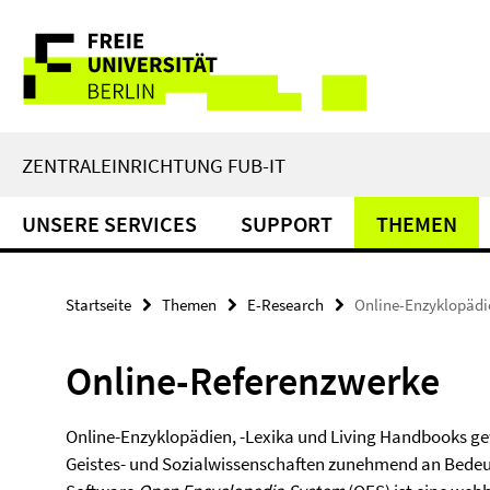
Springe
Service-
direkt
zu
Navigation
Inhalt
ZENTRALEINRICHTUNG FUB-IT
UNSERE SERVICES
SUPPORT
THEMEN
Startseite
Themen
E-Research
Online-Enzyklopädi
Online-Referenzwerke
Online-Enzyklopädien, -Lexika und Living Handbooks ge
Geistes- und Sozialwissenschaften zunehmend an Bedeutu