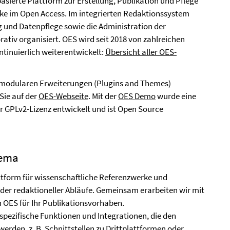
basierte Plattform zur Erstellung, Publikation und Pflege
ke im Open Access. Im integrierten Redaktionssystem
g und Datenpflege sowie die Administration der
ativ organisiert. OES wird seit 2018 von zahlreichen
tinuierlich weiterentwickelt:
Übersicht aller OES-
n modularen Erweiterungen (Plugins and Themes)
Sie auf der
OES-Webseite
. Mit der
OES Demo
wurde eine
er GPLv2-Lizenz entwickelt und ist Open Source
hema
attform für wissenschaftliche Referenzwerke und
der redaktioneller Abläufe. Gemeinsam erarbeiten wir mit
 OES für Ihr Publikationsvorhaben.
pezifische Funktionen und Integrationen, die den
rden, z. B. Schnittstellen zu Drittplattformen oder